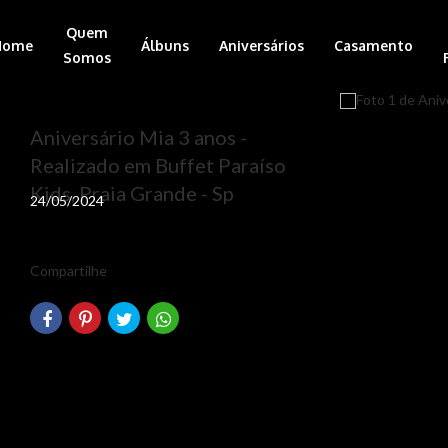
Quem
Home
Álbuns
Aniversários
Casamento
Somos
Aniversário Mia 3 anos -
Realizado em Buffet Paraíso
Kids, Praia Grande - Sp
24/05/2024
Compartilhe